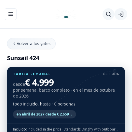
Abrir/cerrar el menú de navegación
Volver a los yates
Sunsail 424
TARIFA SEMANAL
OCT 2026
€ 4.999
desde
por semana, barco completo
· en el mes de octubre
de 2026
todo incluido, hasta 10 personas
en abril de 2027 desde € 2.659
→
Incluido:
Included in the price (Standard): Dinghy with outboard, bed linen, towels, end cleaning and flippers (no masks & snorkels)