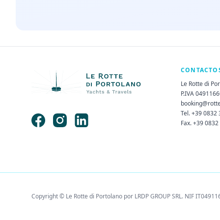
CONTACTO
Le Rotte di Po
P.IVA 049116
booking@rott
Tel. +39 0832
Fax. +39 0832
Copyright © Le Rotte di Portolano por LRDP GROUP SRL. NIF IT04911