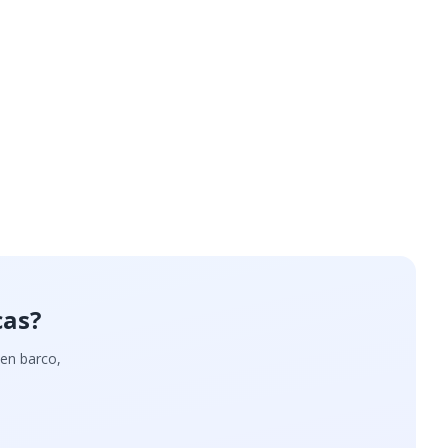
cas?
 en barco,