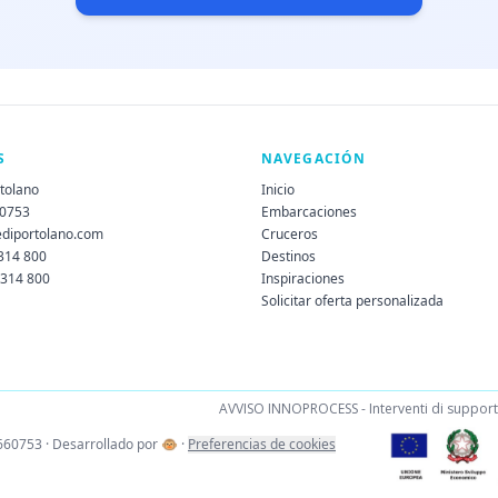
S
NAVEGACIÓN
rtolano
Inicio
60753
Embarcaciones
ediportolano.com
Cruceros
 314 800
Destinos
 314 800
Inspiraciones
Solicitar oferta personalizada
AVVISO INNOPROCESS - Interventi di supporto 
660753 · Desarrollado por
🐵
·
Preferencias de cookies