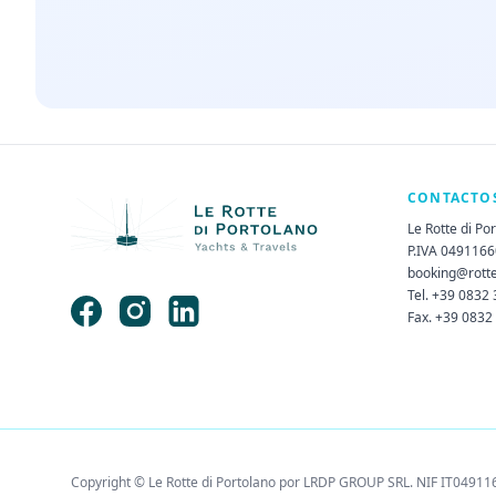
CONTACTO
Le Rotte di Po
P.IVA 049116
booking@rott
Tel. +39 0832
Fax. +39 0832
Copyright © Le Rotte di Portolano por LRDP GROUP SRL. NIF IT04911