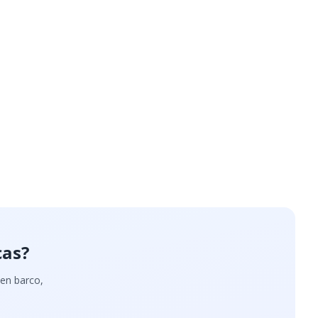
cas?
 en barco,