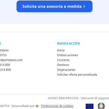
Solicita una asesoría a medida
S
NAVEGACIÓN
rtolano
Inicio
60753
Embarcaciones
ediportolano.com
Cruceros
 314 800
Destinos
 314 800
Inspiraciones
Solicitar oferta personalizada
AVVISO INNOPROCESS - Interventi di supporto 
660753 · Desarrollado por
🐵
·
Preferencias de cookies