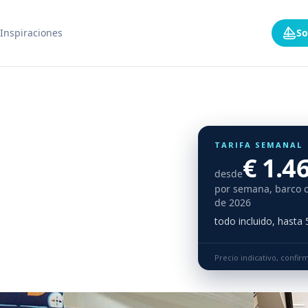
Inspiraciones
So
TARIFA SEMANAL
€ 1.4
desde
por semana, barco 
de 2026
todo incluido, hasta
Precio indicativo, confi