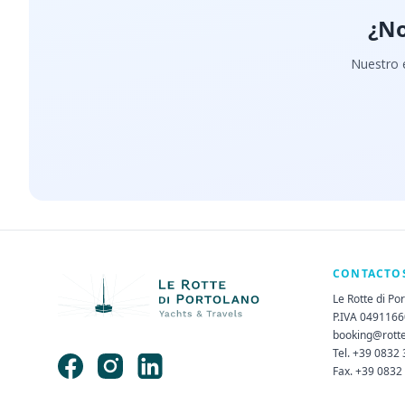
¿No
Nuestro e
CONTACTO
Le Rotte di Po
P.IVA 049116
booking@rott
Tel. +39 0832
Fax. +39 0832