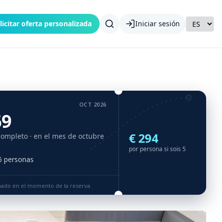
licitar oferta personalizada
Iniciar sesión
OCT 2026
69
€ 294
completo
· en el mes de octubre
por persona si sois 5
 5 personas
rmado en el momento de la reserva.