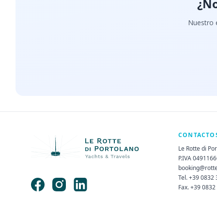
¿No
Nuestro e
CONTACTO
Le Rotte di Po
P.IVA 049116
booking@rott
Tel. +39 0832
Fax. +39 0832