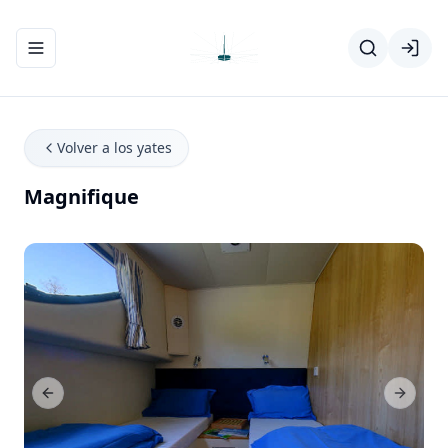
Abrir/cerrar el menú de navegación
Volver a los yates
Magnifique
Previous Slide
Next Sl