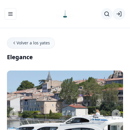
Abrir/cerrar el menú de navegación
Volver a los yates
Elegance
Previous Slide
Next Sl