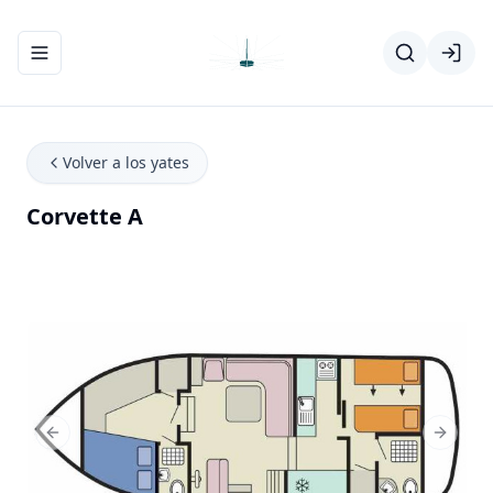
Abrir/cerrar el menú de navegación
Volver a los yates
Corvette A
Previous Slide
Next Sl