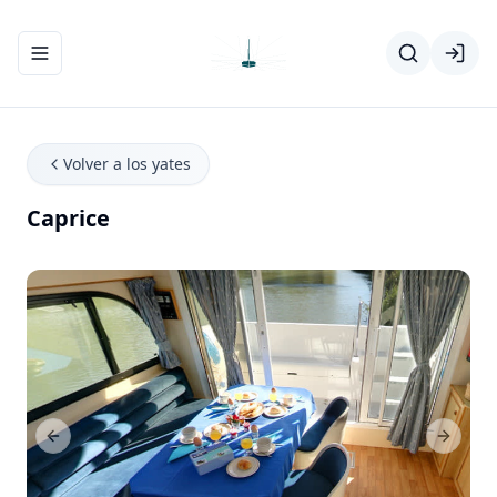
Abrir/cerrar el menú de navegación
Volver a los yates
Caprice
Previous Slide
Next Sl