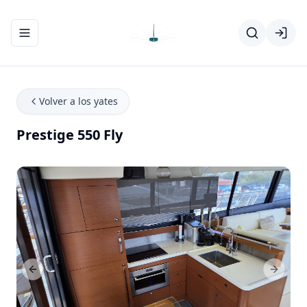
Abrir/cerrar el menú de navegación
Volver a los yates
Prestige 550 Fly
Previous Slide
Next Sl