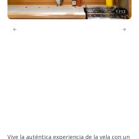
1 / 13
Previous Slide
Next Sl
Vive la auténtica experiencia de la vela con un