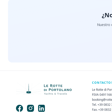
¿No
Nuestro e
CONTACTO
Le Rotte di Po
P.IVA 049116
booking@rott
Tel. +39 0832
Fax. +39 0832