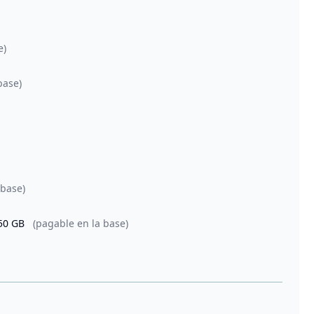
e)
base)
 base)
 50 GB
(pagable en la base)