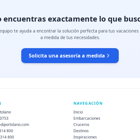
 encuentras exactamente lo que bus
quipo te ayuda a encontrar la solución perfecta para tus vacaciones
a medida de tus necesidades.
Solicita una asesoría a medida
S
NAVEGACIÓN
rtolano
Inicio
60753
Embarcaciones
ediportolano.com
Cruceros
 314 800
Destinos
 314 800
Inspiraciones