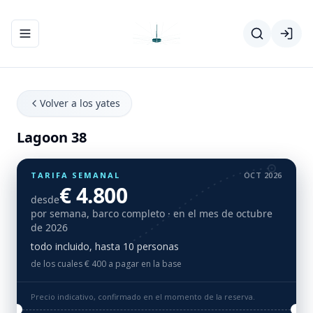
Abrir/cerrar el menú de navegación
Volver a los yates
Lagoon 38
TARIFA SEMANAL
OCT 2026
€ 4.800
desde
por semana, barco completo
· en el mes de octubre
de 2026
todo incluido, hasta 10 personas
de los cuales € 400 a pagar en la base
Precio indicativo, confirmado en el momento de la reserva.