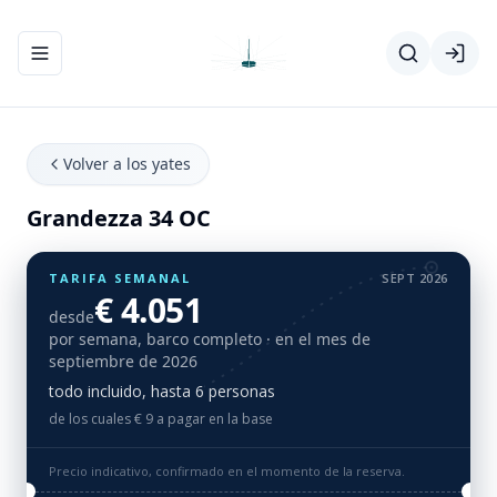
Abrir/cerrar el menú de navegación
Volver a los yates
Grandezza 34 OC
TARIFA SEMANAL
SEPT 2026
€ 4.051
desde
por semana, barco completo
· en el mes de
septiembre de 2026
todo incluido, hasta 6 personas
de los cuales € 9 a pagar en la base
Precio indicativo, confirmado en el momento de la reserva.