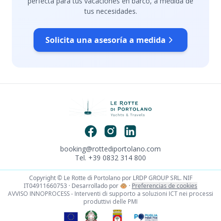
perfecta para tus vacaciones en barco, a medida de
tus necesidades.
Solicita una asesoría a medida
booking@rottediportolano.com
Tel. +39 0832 314 800
Copyright © Le Rotte di Portolano por LRDP GROUP SRL. NIF
IT04911660753 · Desarrollado por
🐵
·
Preferencias de cookies
AVVISO INNOPROCESS - Interventi di supporto a soluzioni ICT nei processi
produttivi delle PMI