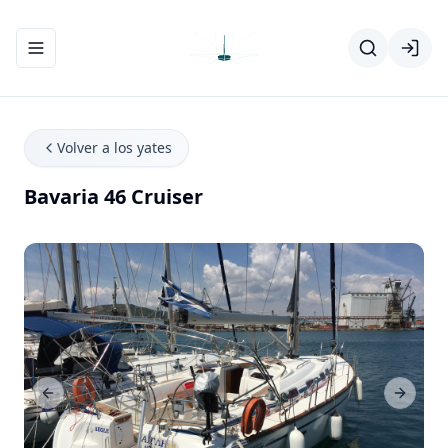
Abrir/cerrar el menú de navegación
Volver a los yates
Bavaria 46 Cruiser
Previous Slide
Next Sl