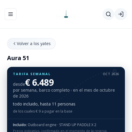
Abrir/cerrar el menú de navegación
Volver a los yates
Aura 51
TARIFA SEMANAL
OCT 2026
€ 6.489
desde
por semana, barco completo
· en el mes de octubre
de 2026
todo incluido, hasta 11 personas
de los cuales € 9 a pagar en la base
Incluido:
Outboard engine · STAND UP PADDLE X 2
Precio indicativo, confirmado en el momento de la reserva.