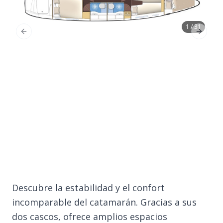
1 / 31
Previous Slide
Next Sl
Descubre la estabilidad y el confort
incomparable del catamarán. Gracias a sus
dos cascos, ofrece amplios espacios