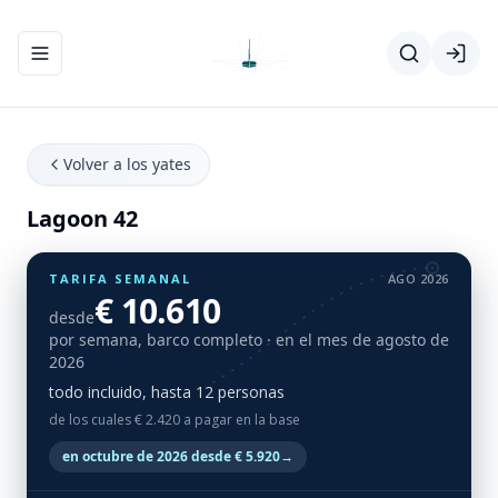
Abrir/cerrar el menú de navegación
Volver a los yates
Lagoon 42
TARIFA SEMANAL
AGO 2026
€ 10.610
desde
por semana, barco completo
· en el mes de agosto de
2026
todo incluido, hasta 12 personas
de los cuales € 2.420 a pagar en la base
en octubre de 2026 desde € 5.920
→