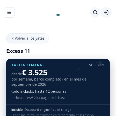
Abrir/cerrar el menú de navegación
Volver a los yates
Excess 11
TARIFA SEMANAL
SEPT 2026
€ 3.525
desde
por semana, barco completo
· en el mes de
septiembre de 2026
todo incluido, hasta 12 personas
de los cuales € 20 a pagar en la base
Incluido:
Outboard engine free of charge
Precio indicativo, confirmado en el momento de la reserva.