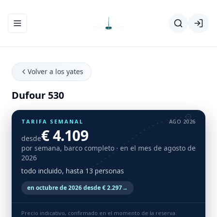
Abrir/cerrar el menú de navegación
Volver a los yates
Dufour 530
TARIFA SEMANAL
AGO 2026
€ 4.109
desde
por semana, barco completo
· en el mes de agosto de
2026
todo incluido, hasta 13 personas
en octubre de 2026 desde € 2.297
→
Precio indicativo, confirmado en el momento de la reserva.