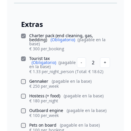
Extras
Charter pack (end cleaning, gas,
bedding)
(Obligatorio)
(pagable en la
base)
€ 300 per_booking
Tourist tax
2
(Obligatorio)
(pagable
-
+
en la base)
€ 1.33 per_night_person
(Total: € 18.62)
Gennaker
(pagable en la base)
€ 250 per_week
Hostess (+ food)
(pagable en la base)
€ 180 per_night
Outboard engine
(pagable en la base)
€ 100 per_week
Pets on board
(pagable en la base)
€ 100 per_booking