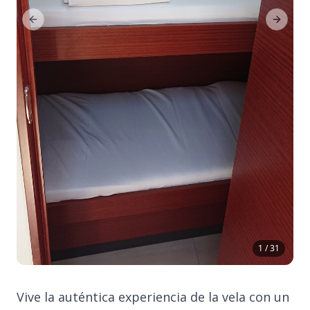
Previous Slide
Next Sl
1 / 31
Vive la auténtica experiencia de la vela con un