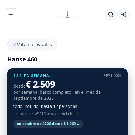
Abrir/cerrar el menú de navegación
Volver a los yates
Hanse 460
TARIFA SEMANAL
SEPT 2026
€ 2.509
desde
por semana, barco completo
· en el mes de
septiembre de 2026
todo incluido, hasta 12 personas
de los cuales € 319 a pagar en la base
en octubre de 2026 desde € 1.969
→