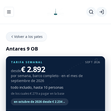
Abrir/cerrar el menú de navegación
Volver a los yates
Antares 9 OB
TARIFA SEMANAL
SEPT 2026
€ 2.892
desde
por semana, barco completo
· en el mes de
septiembre de 2026
todo incluido, hasta 10 personas
de los cuales € 279 a pagar en la base
en octubre de 2026 desde € 2.234
→