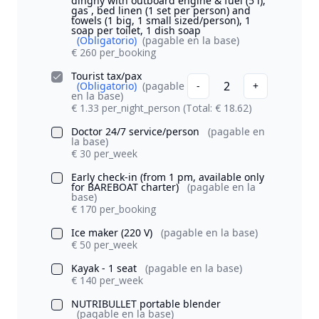
dinghy with outboard engine & fuel (5 l),
gas , bed linen (1 set per person) and
towels (1 big, 1 small sized/person), 1
soap per toilet, 1 dish soap
(Obligatorio)
(pagable en la base)
€ 260 per_booking
Tourist tax/pax
2
(Obligatorio)
(pagable
-
+
en la base)
€ 1.33 per_night_person
(Total: € 18.62)
Doctor 24/7 service/person
(pagable en
la base)
€ 30 per_week
Early check-in (from 1 pm, available only
for BAREBOAT charter)
(pagable en la
base)
€ 170 per_booking
Ice maker (220 V)
(pagable en la base)
€ 50 per_week
Kayak - 1 seat
(pagable en la base)
€ 140 per_week
NUTRIBULLET portable blender
(pagable en la base)