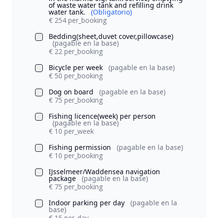
of waste water tank and refilling drink
water tank.
(Obligatorio)
€ 254 per_booking
Bedding(sheet,duvet cover,pillowcase)
(pagable en la base)
€ 22 per_booking
Bicycle per week
(pagable en la base)
€ 50 per_booking
Dog on board
(pagable en la base)
€ 75 per_booking
Fishing licence(week) per person
(pagable en la base)
€ 10 per_week
Fishing permission
(pagable en la base)
€ 10 per_booking
IJsselmeer/Waddensea navigation
package
(pagable en la base)
€ 75 per_booking
Indoor parking per day
(pagable en la
base)
€ 15 per_day