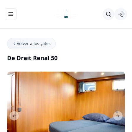
Abrir/cerrar el menú de navegación
Volver a los yates
De Drait Renal 50
Previous Slide
Next Sl