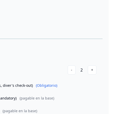
2
-
+
s, diver's check-out)
(Obligatorio)
 mandatory)
(pagable en la base)
y
(pagable en la base)