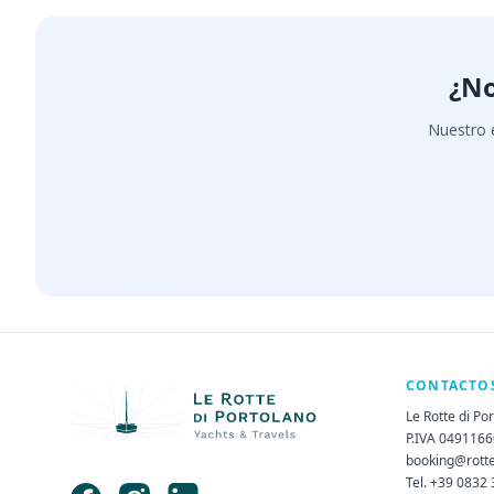
¿No
Nuestro e
CONTACTO
Le Rotte di Po
P.IVA 049116
booking@rott
Tel. +39 0832