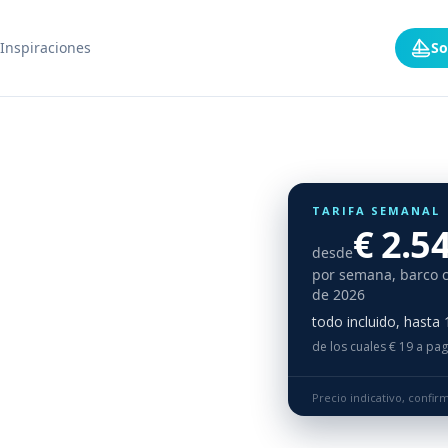
Inspiraciones
So
TARIFA SEMANAL
€ 2.5
desde
por semana, barco 
de 2026
todo incluido, hasta
de los cuales € 19 a pag
Precio indicativo, confi