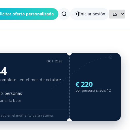
licitar oferta personalizada
Iniciar sesión
OCT 2026
44
completo
· en el mes de octubre
€ 220
por persona si sois 12
 12 personas
ar en la base
rmado en el momento de la reserva.