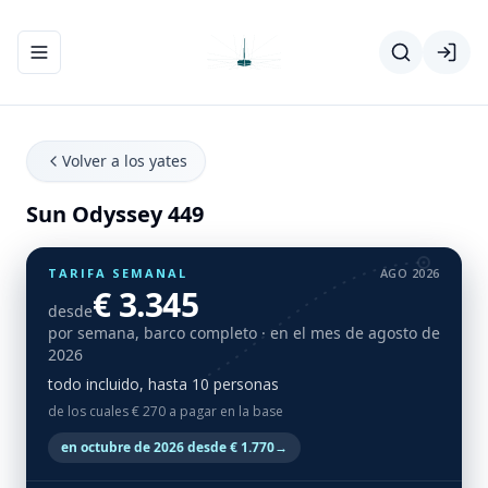
Abrir/cerrar el menú de navegación
Volver a los yates
Sun Odyssey 449
TARIFA SEMANAL
AGO 2026
€ 3.345
desde
por semana, barco completo
· en el mes de agosto de
2026
todo incluido, hasta 10 personas
de los cuales € 270 a pagar en la base
en octubre de 2026 desde € 1.770
→