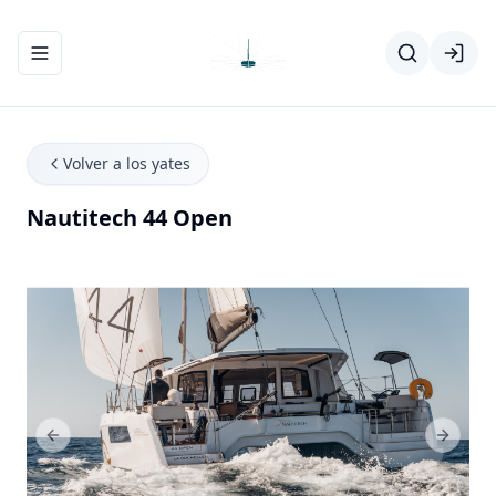
Abrir/cerrar el menú de navegación
Volver a los yates
Nautitech 44 Open
Previous Slide
Next Sl