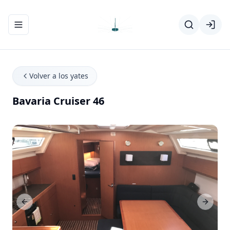
Abrir/cerrar el menú de navegación
Volver a los yates
Bavaria Cruiser 46
Previous Slide
Next Sl