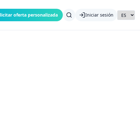
licitar oferta personalizada
Iniciar sesión
te
 semana de mar,