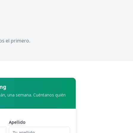
s el primero.
ing
rán, una semana. Cuéntanos quién
Apellido