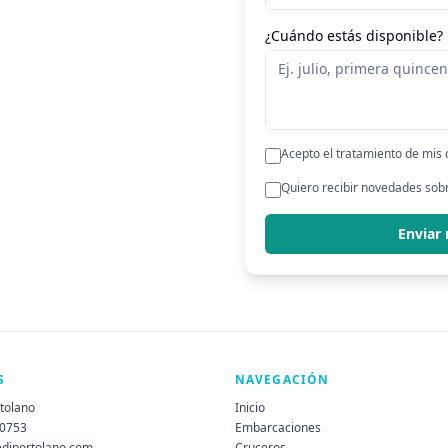
¿Cuándo estás disponible?
Acepto el tratamiento de mis
Quiero recibir novedades sobr
Enviar
S
NAVEGACIÓN
rtolano
Inicio
60753
Embarcaciones
ediportolano.com
Cruceros