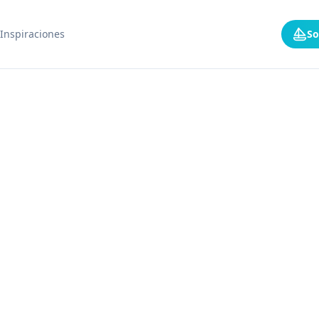
Inspiraciones
So
8 DESCONOCIDOS, UN CATAMARÁN, UNA SEMANA
rucero en camaro
arote, sube a bordo con otros viajeros y vive una
nuevos encuentros y lugares extraordinarios.