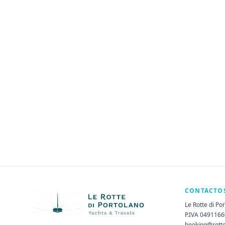
CONTACTO
Le Rotte di Po
P.IVA 049116
booking@rott