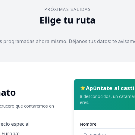
PRÓXIMAS SALIDAS
Elige tu ruta
as programadas ahora mismo. Déjanos tus datos: te avisamo
Apúntate al cast
mato
8 desconocidos, un catama
eres.
 crucero que contaremos en
ecio especial
Nombre
y Europa)