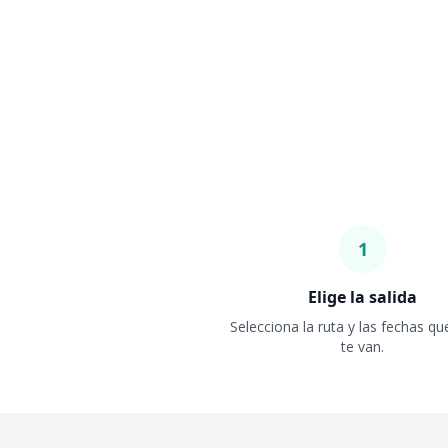
1
Elige la salida
Selecciona la ruta y las fechas q
te van.