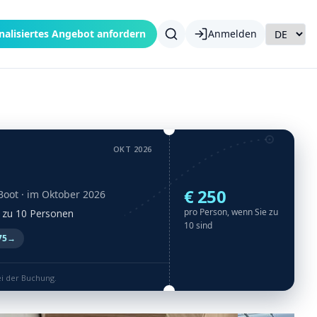
nalisiertes Angebot anfordern
Anmelden
OKT 2026
€ 250
Boot
· im Oktober 2026
pro Person, wenn Sie zu
is zu 10 Personen
10 sind
75
→
ei der Buchung.