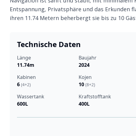
Navigation ist sanft und stabil, mit minimalem R
Entspannung, Privatsphäre und das Erkunden fl
ihren 11.74 Metern beherbergt sie bis zu 10 Gä
Technische Daten
Länge
Baujahr
11.74m
2024
Kabinen
Kojen
6
10
(4+2)
(8+2)
Wassertank
Kraftstofftank
600L
400L