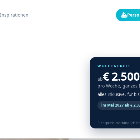
Inspirationen
Perso
WOCHENPREIS
€ 2.500
ab
pro Woche, ganzes 
alles inklusive, für b
im Mai 2027 ab € 2.3
Richtpreis, verbindlich b