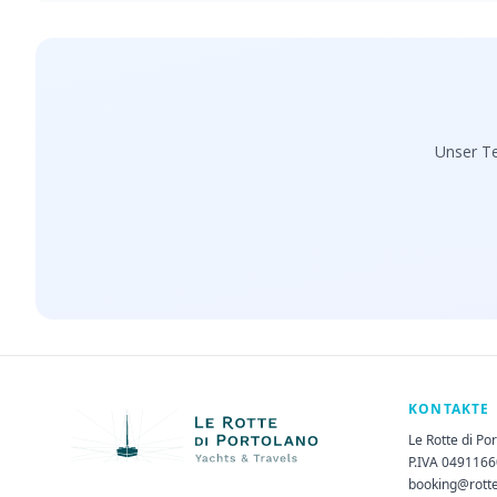
Unser Te
KONTAKTE
Le Rotte di Po
P.IVA 049116
booking@rott