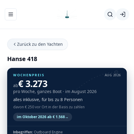
Navigationsmenü ein-/ausblenden
Zurück zu den Yachten
Hanse 418
WOCHENPREIS
AUG 2026
€ 3.273
ab
pro Woche, ganzes Boot
· im August 2026
alles inklusive, für bis zu 8 Personen
davon € 250 vor Ort in der Basis zu zahlen
im Oktober 2026 ab € 1.568
→
Inbegriffen:
Outboard Engine