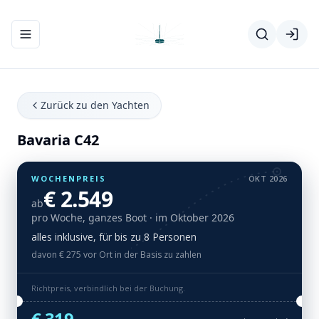
Navigationsmenü ein-/ausblenden
Zurück zu den Yachten
Bavaria C42
WOCHENPREIS
OKT 2026
€ 2.549
ab
pro Woche, ganzes Boot
· im Oktober 2026
alles inklusive, für bis zu 8 Personen
davon € 275 vor Ort in der Basis zu zahlen
Richtpreis, verbindlich bei der Buchung.
€ 319