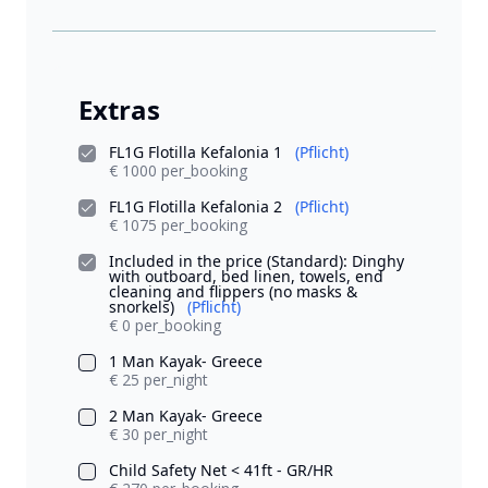
Extras
FL1G Flotilla Kefalonia 1
(Pflicht)
€ 1000 per_booking
FL1G Flotilla Kefalonia 2
(Pflicht)
€ 1075 per_booking
Included in the price (Standard): Dinghy
with outboard, bed linen, towels, end
cleaning and flippers (no masks &
snorkels)
(Pflicht)
€ 0 per_booking
1 Man Kayak- Greece
€ 25 per_night
2 Man Kayak- Greece
€ 30 per_night
Child Safety Net < 41ft - GR/HR