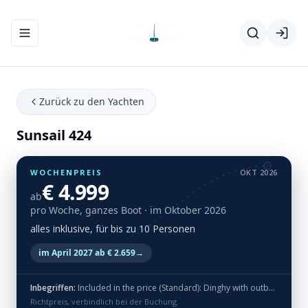
Navigationsmenü ein-/ausblenden
Zurück zu den Yachten
Sunsail 424
WOCHENPREIS
OKT 2026
€ 4.999
ab
pro Woche, ganzes Boot
· im Oktober 2026
alles inklusive, für bis zu 10 Personen
im April 2027 ab € 2.659
→
Inbegriffen:
Included in the price (Standard): Dinghy with outboard, bed linen, towels, end cleaning and flippers (no masks & snorkels)
Richtpreis, verbindlich bei der Buchung.