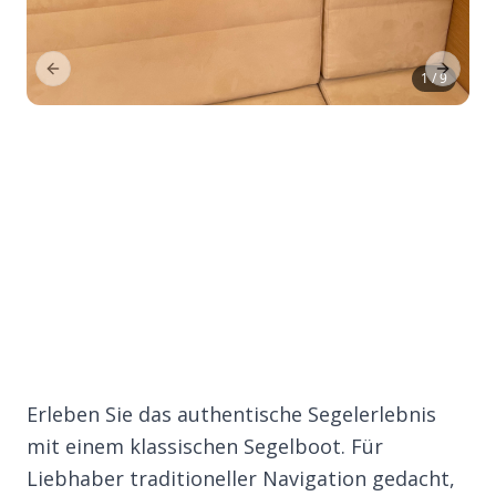
Previous Slide
Next Sl
1 / 9
Erleben Sie das authentische Segelerlebnis
mit einem klassischen Segelboot. Für
Liebhaber traditioneller Navigation gedacht,