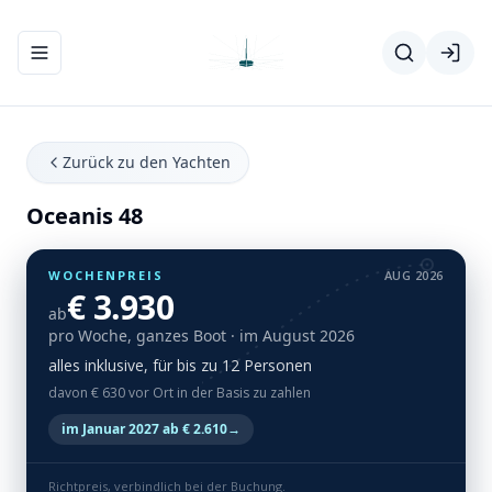
Navigationsmenü ein-/ausblenden
Zurück zu den Yachten
Oceanis 48
WOCHENPREIS
AUG 2026
€ 3.930
ab
pro Woche, ganzes Boot
· im August 2026
alles inklusive, für bis zu 12 Personen
davon € 630 vor Ort in der Basis zu zahlen
im Januar 2027 ab € 2.610
→
Richtpreis, verbindlich bei der Buchung.