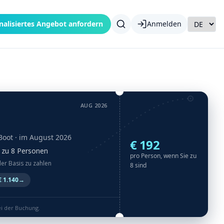
nalisiertes Angebot anfordern
Anmelden
AUG 2026
Boot
· im August 2026
€ 192
is zu 8 Personen
pro Person, wenn Sie zu
der Basis zu zahlen
8 sind
 1.140
→
ei der Buchung.