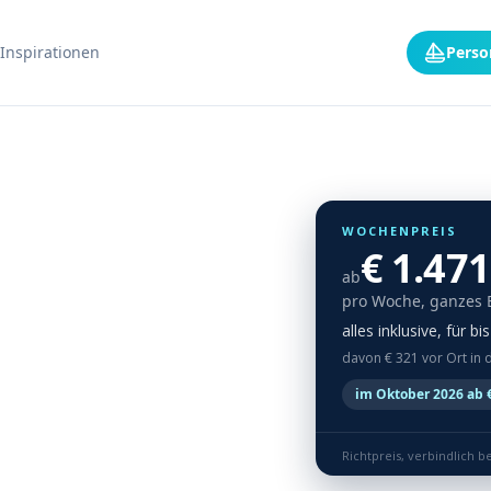
Inspirationen
Perso
WOCHENPREIS
€ 1.471
ab
pro Woche, ganzes 
alles inklusive, für b
davon € 321 vor Ort in 
im Oktober 2026 ab €
Richtpreis, verbindlich b