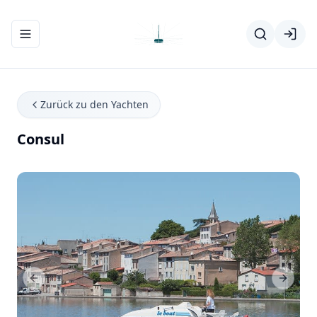
Navigationsmenü ein-/ausblenden
Zurück zu den Yachten
Consul
Previous Slide
Next Sl