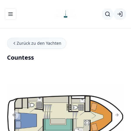
Navigationsmenü ein-/ausblenden
Zurück zu den Yachten
Countess
Previous Slide
Next Sl