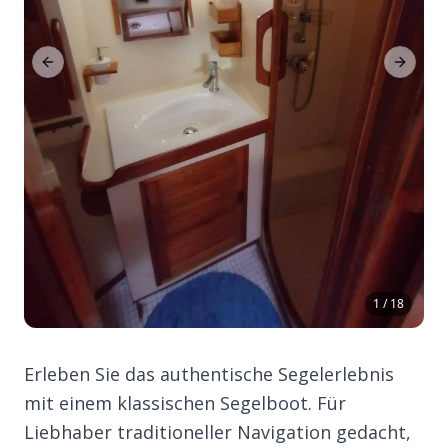
Previous Slide
Next Sl
1 / 18
Erleben Sie das authentische Segelerlebnis
mit einem klassischen Segelboot. Für
Liebhaber traditioneller Navigation gedacht,