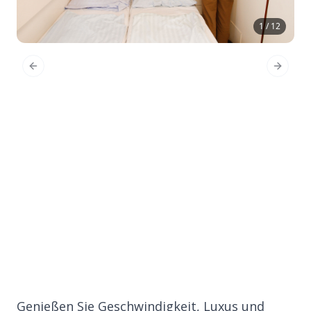
1 / 12
Previous Slide
Next Sl
Genießen Sie Geschwindigkeit, Luxus und