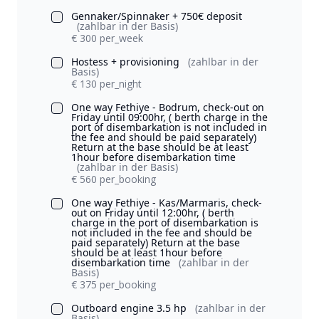
Gennaker/Spinnaker + 750€ deposit
(zahlbar in der Basis)
€ 300 per_week
Hostess + provisioning
(zahlbar in der
Basis)
€ 130 per_night
One way Fethiye - Bodrum, check-out on
Friday until 09:00hr, ( berth charge in the
port of disembarkation is not included in
the fee and should be paid separately)
Return at the base should be at least
1hour before disembarkation time
(zahlbar in der Basis)
€ 560 per_booking
One way Fethiye - Kas/Marmaris, check-
out on Friday until 12:00hr, ( berth
charge in the port of disembarkation is
not included in the fee and should be
paid separately) Return at the base
should be at least 1hour before
disembarkation time
(zahlbar in der
Basis)
€ 375 per_booking
Outboard engine 3.5 hp
(zahlbar in der
Basis)