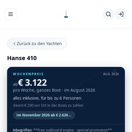
Navigationsmenü ein-/ausblenden
Zurück zu den Yachten
Hanse 410
WOCHENPREIS
AUG 2026
€ 3.122
ab
pro Woche, ganzes Boot
· im August 2026
alles inklusive, für bis zu 6 Personen
davon € 290 vor Ort in der Basis zu zahlen
im November 2026 ab € 2.626
→
Inbegriffen:
**Free outboard engine - special promotion**