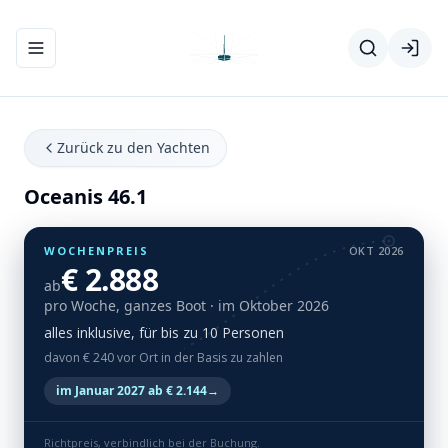
Navigationsmenü ein-/ausblenden
Zurück zu den Yachten
Oceanis 46.1
WOCHENPREIS
OKT 2026
€ 2.888
ab
pro Woche, ganzes Boot
· im Oktober 2026
alles inklusive, für bis zu 10 Personen
davon € 240 vor Ort in der Basis zu zahlen
im Januar 2027 ab € 2.144
→
Richtpreis, verbindlich bei der Buchung.