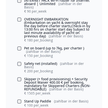
INTERNET PACK Wi-Fi router for Internet
aboard | Unlimited
(zahlbar in der
Basis)
€ 90 per_week
OVERNIGHT EMBARKATION
(Embarkation on yacht & overnight stay
the day before charter starts,Check-in by
13:00 hrs on charter start day Subject to
last minute availability of yacht on
previous day)
(zahlbar in der Basis)
€ 180 per_booking
Pet on board (up to 7kg, per charter )
(zahlbar in der Basis)
€ 150 per_booking
Safety net (installed)
(zahlbar in der
Basis)
€ 200 per_booking
Skipper (+ food provisioning) + Security
Deposit Waiver 400.00 € per booking,
mandatory for Skippered Charters (NON-
REFUNDABLE)
(zahlbar in der Basis)
€ 1505 per_week
Stand Up Paddle
(zahlbar in der Basis)
€ 100 per_week