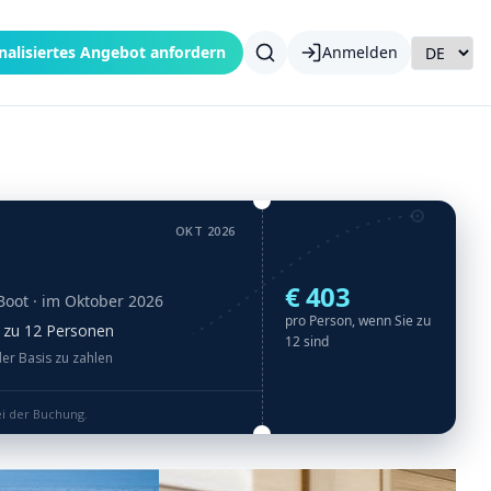
nalisiertes Angebot anfordern
Anmelden
OKT 2026
€ 403
Boot
· im Oktober 2026
pro Person, wenn Sie zu
is zu 12 Personen
12 sind
der Basis zu zahlen
ei der Buchung.