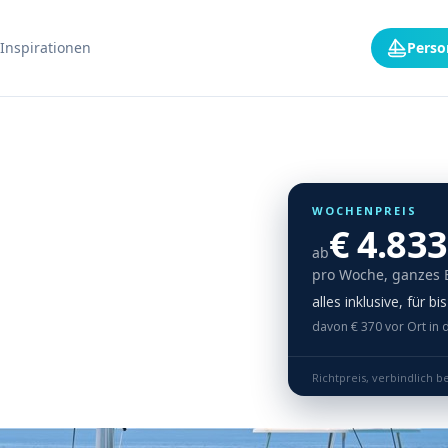
Inspirationen
Perso
WOCHENPREIS
€ 4.833
ab
pro Woche, ganzes 
alles inklusive, für b
davon € 370 vor Ort in 
Richtpreis, verbindlich b