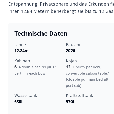
Entspannung, Privatsphäre und das Erkunden fl
ihren 12.84 Metern beherbergt sie bis zu 12 Gä
Technische Daten
Länge
Baujahr
12.84m
2026
Kabinen
Kojen
6
12
(4 double cabins plus 1
(1 berth per bow,
berth in each bow)
convertible saloon table,1
foldable pullman bed aft
port cab)
Wassertank
Kraftstofftank
630L
570L