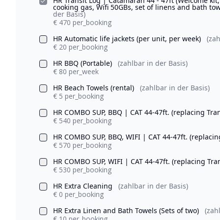
HR Transit Log | Catamaran 44 - 47ft (Welcome kit, 
cooking gas, Wifi 50GBs, set of linens and bath t
der Basis)
€ 470 per_booking
HR Automatic life jackets (per unit, per week)
(zah
€ 20 per_booking
HR BBQ (Portable)
(zahlbar in der Basis)
€ 80 per_week
HR Beach Towels (rental)
(zahlbar in der Basis)
€ 5 per_booking
HR COMBO SUP, BBQ | CAT 44-47ft. (replacing Tran
€ 540 per_booking
HR COMBO SUP, BBQ, WIFI | CAT 44-47ft. (replacin
€ 570 per_booking
HR COMBO SUP, WIFI | CAT 44-47ft. (replacing Tra
€ 530 per_booking
HR Extra Cleaning
(zahlbar in der Basis)
€ 0 per_booking
HR Extra Linen and Bath Towels (Sets of two)
(zah
€ 10 per_booking