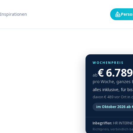
Inspirationen
Perso
WOCHENPREIS
€ 6.789
ab
pro Woche, ganzes 
alles inklusive, für b
davon € 489 vor Ort in 
im Oktober 2026 ab €
Inbegriffen:
HR INTERNET Pack: Wi-Fi r
Richtpreis, verbindlich b