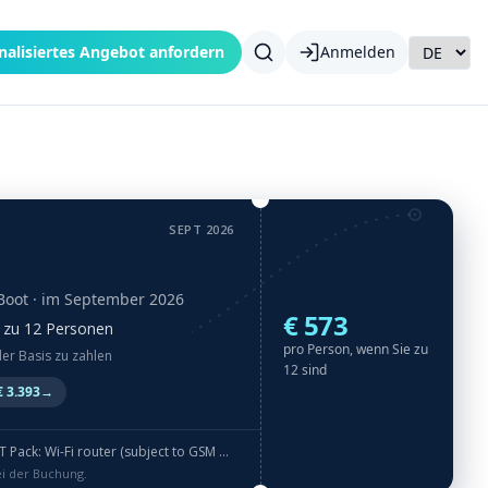
nalisiertes Angebot anfordern
Anmelden
SEPT 2026
Boot
· im September 2026
€ 573
is zu 12 Personen
pro Person, wenn Sie zu
der Basis zu zahlen
12 sind
 3.393
→
outer (subject to GSM coverage up to 50GB/week) · HR SUP (FREE OF CHARGE)
ei der Buchung.