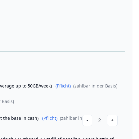
coverage up to 50GB/week)
(Pflicht)
(zahlbar in der Basis)
 Basis)
t the base in cash)
(Pflicht)
(zahlbar in
2
-
+