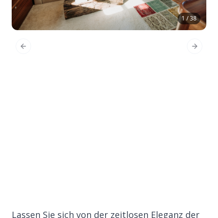
1 / 38
Previous Slide
Next Sl
Lassen Sie sich von der zeitlosen Eleganz der