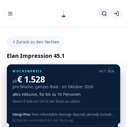
Navigationsmenü ein-/ausblenden
Zurück zu den Yachten
Elan Impression 45.1
WOCHENPREIS
OKT 2026
€ 1.528
ab
pro Woche, ganzes Boot
· im Oktober 2026
alles inklusive, für bis zu 10 Personen
davon € 644 vor Ort in der Basis zu zahlen
Inbegriffen:
Non refundable damage deposit (already included in price of basic package)
Richtpreis, verbindlich bei der Buchung.