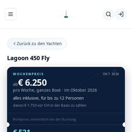
Navigationsmenü ein-/ausblenden
Zurück zu den Yachten
Lagoon 450 Fly
WOCHENPREIS
OKT 2026
€ 6.250
ab
pro Woche, ganzes Boot
· im Oktober 2026
alles inklusive, für bis zu 12 Personen
davon € 1.750 vor Ort in der Basis zu zahlen
Richtpreis, verbindlich bei der Buchung.
€ 521