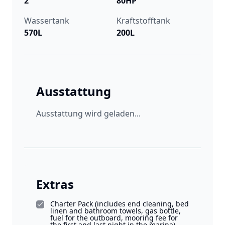
2
80HP
Wassertank
Kraftstofftank
570L
200L
Ausstattung
Ausstattung wird geladen...
Extras
Charter Pack (includes end cleaning, bed
linen and bathroom towels, gas bottle,
fuel for the outboard, mooring fee for
the first and last night in the marina)