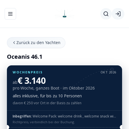
Navigationsmenü ein-/ausblenden
Zurück zu den Yachten
Oceanis 46.1
WOCHENPREIS
OKT 2026
€ 3.140
ab
pro Woche, ganzes Boot
· im Oktober 2026
alles inklusive, für bis zu 10 Personen
davon € 250 vor Ort in der Basis zu zahlen
Inbegriffen:
Welcome Pack: welcome drink , welcome snack with traditional Greek products and bathroom amenities
Richtpreis, verbindlich bei der Buchung.