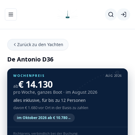
Navigationsmenü ein-/ausblenden
Zurück zu den Yachten
De Antonio D36
WOCHENPREIS
AUG 2026
€ 14.130
ab
pro Woche, ganzes Boot
· im August 2026
alles inklusive, für bis zu 12 Personen
davon € 1.680 vor Ort in der Basis zu zahlen
im Oktober 2026 ab € 10.780
→
Richtpreis, verbindlich bei der Buchung.